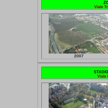
Z
Viale T
2007
STADIO
Viale