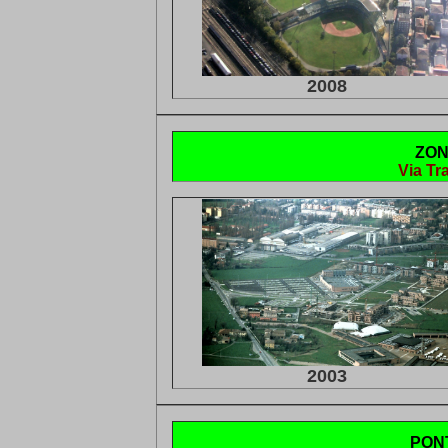
2008
ZON
Via Tr
2003
PON