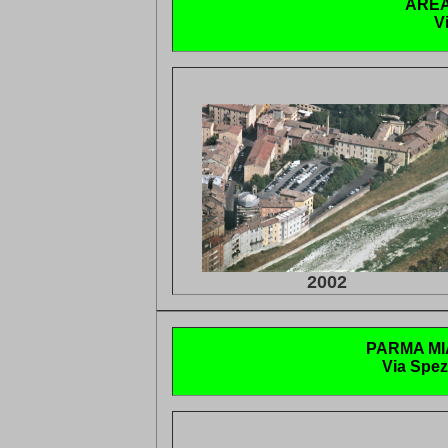
AREA
V
2002
PARMA MI
Via Spez