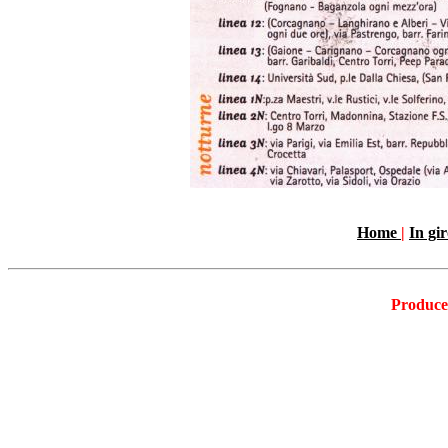
Home
|
In gi
Produc