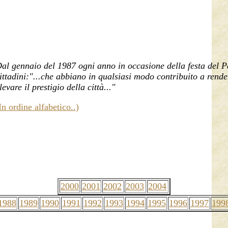
al gennaio del 1987 ogni anno in occasione della festa del Pat
ittadini:"...che abbiano in qualsiasi modo contribuito a rende
levare il prestigio della città..."
In ordine alfabetico..)
2000
2001
2002
2003
2004
1988
1989
1990
1991
1992
1993
1994
1995
1996
1997
199