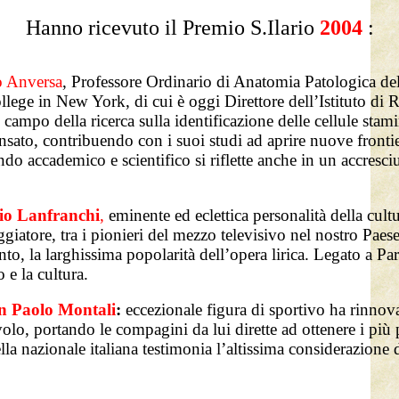
Hanno ricevuto il Premio S.Ilario
2004
:
o Anversa
, Professore Ordinario di Anatomia Patologica del
ege in New York, di cui è oggi Direttore dell’Istituto di 
l campo della ricerca sulla identificazione delle cellule sta
sato, contribuendo con i suoi studi ad aprire nuove frontie
do accademico e scientifico si riflette anche in un accresciut
io Lanfranchi
,
eminente ed eclettica personalità della cultur
ggiatore, tra i pionieri del mezzo televisivo nel nostro Paese
o, la larghissima popolarità dell’opera lirica. Legato a Parm
 e la cultura.
n Paolo Montali
:
e
ccezionale figura di sportivo ha rinnov
volo, portando le compagini da lui dirette ad ottenere i più pre
lla nazionale italiana testimonia l’altissima considerazione