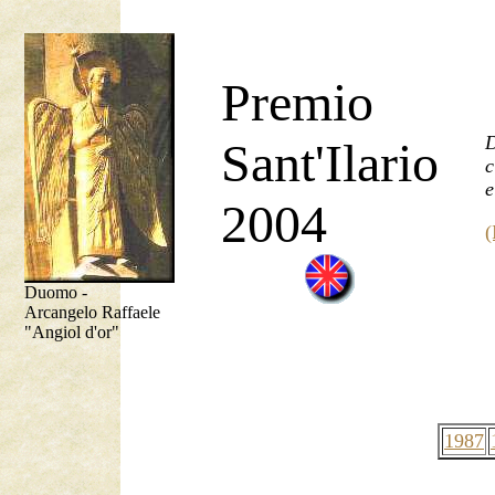
Premio
D
Sant'Ilario
c
e
2004
(
Duomo -
Arcangelo Raffaele
"Angiol d'or"
1987