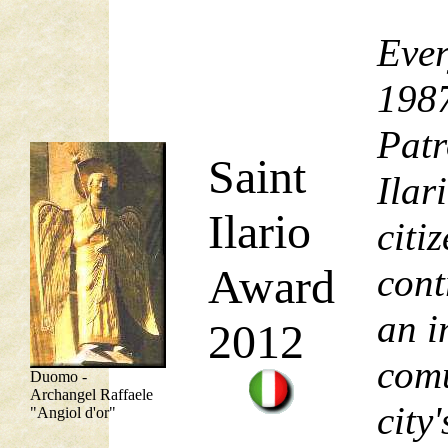
Ever
1987
Patr
Saint
Ilar
Ilario
citi
Award
cont
an i
2012
comu
Duomo -
Archangel Raffaele
city'
"Angiol d'or"