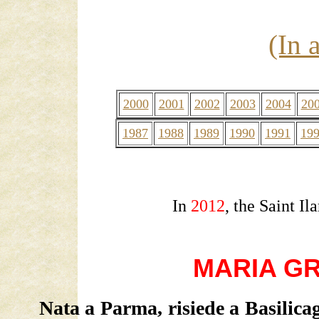
(In 
2000
2001
2002
2003
2004
20
1987
1988
1989
1990
1991
19
In
2012
, the Saint I
MARIA GR
Nata a Parma, risiede a Basilicag