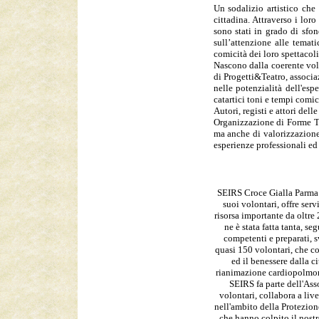
Un sodalizio artistico che
cittadina. Attraverso i lor
sono stati in grado di sfon
sull’attenzione alle tematic
comicità dei loro spettacoli
Nascono dalla coerente volon
di Progetti&Teatro, associaz
nelle potenzialità dell'esp
catartici toni e tempi comic
Autori, registi e attori del
Organizzazione di Forme Tea
ma anche di valorizzazione d
esperienze professionali ed 
SEIRS Croce Gialla Parma è
suoi volontari, offre serv
risorsa importante da oltre
ne è stata fatta tanta, s
competenti e preparati, s
quasi 150 volontari, che co
ed il benessere dalla c
rianimazione cardiopolmon
SEIRS fa parte dell'As
volontari, collabora a liv
nell'ambito della Protezion
che hanno colpito il nost