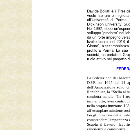
Davide Bollati è il Presi
vuole ispirare e migliora
all’Università di Parma,
Dickinson University. Su
Nel 1992, dopo un’esperie
sviluppo “prodotto” nel la
da un forte impegno verso 
livello locale, nel 2018,
Giorno”, a testimonianza d
profilo a Parma. La sua v
società, ha portato il Gr
ruolo attivo nel progetto 
FEDERA
La Federazione dei Maestri
D.P.R. no 1625 del 14 ap
dell’Associazione sono ci
Repubblica, la “Stella al me
condotta morale. Tra i re
ininterrotto; aver contribu
nella propria funzione. L’A
all’esemplare missione soci
Fra gli obiettivi della Fed
comprendere l'importanza d
Scuola al Lavoro; favorire
esperienze e conoscenze. I 