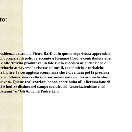
to:
presidenza accanto a Pietro Barilla. In questa esperienza apprende e
ie di occuparsi di politica accanto a Romano Prodi e contribuisce alla
alle Attività produttive. In tale ruolo si dedica alla ideazione e
erritorio attraverso le risorse culturali, economiche e turistiche
inoltre, la coraggiosa scommessa che è diventata poi la preziosa
cina italiana, una realtà internazionale nata dal lavoro meticoloso
e privato. Queste realizzazioni hanno contribuito all'affermazione di
è inoltre distinto nel campo sociale, dell'associazionismo e del
"Betania" e "Gli Amici di Padre Lino".