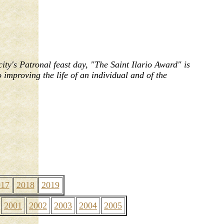
ity's Patronal feast day, "The Saint Ilario Award" is
 improving the life of an individual and of the
017
2018
2019
2001
2002
2003
2004
2005