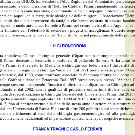
ostituita come ONLUS, iscrivendosi all'Albo Regionale del Volontariato, per perse
d ha assunto la denominazione di "Help for Children Parma", mantenendo inalterati 
a è cominciato come una sfida, è continuato come un impegno profondo, assunto i
opra dei popoli, delle razze, delle ideologie e delle religioni. L'Associazione "Hel
, molti dei quali provenienti da famiglie che hanno ospitato in passato bambin
opera in modo autonomo. Ha sede a Parma, nel centro civico di via Argonne, ed è a
ie limitrofe con l'obiettivo di estendere i progetti di accoglienza. A questo scopo
i della provincia, che fanno capo ad "Help" di Parma, nel perseguimento delle proprie
LUIGI RONCORONI
ura complessa Clinica chirurgica generale (Dipartimento chirurgico generale e 
di Parma, docente universitario e nazionale di pallavolo (in serie A, ha vinto l
a Parma, si è laureato in Medicina e chirurgia con lode, presso l’Università d
enerale e, in seguito, in chirurgia Vascolare. Dal 1971 presta servizio presso l’Uni
ersitario e, dal 1980, come professore associato di Anatomia chirurgica e corso d
ngelo Goffrini e Anacleto Peracchia. Dal 1997 presta servizio presso l’Azienda O
empre crescenti, ricoprendo l’incarico di direttore del dipartimento Chirurgico ad 
dinario e, dal 2002, con la qualifica di professore ordinario, è titolare della ca
scuola di specializzazione in Chirurgia Generale dell’Università di Parma. Dal 2013 
urgiche e microbiologia applicata”. Dal 1999 al 2016 è stato direttore di struttura 
2017, fino al pensionamento alla fine dello stesso anno, direttore della struttura 
aliero-Universitaria di Parma. E' autore di oltre 200 pubblicazioni scientifiche su p
icolare riferimento ai temi della chirurgia gastroenterologica ed alla patolog
ta con tecniche tradizionali ed in particolare con tecniche laparoscopiche avanzate.
FRANCA TRAGNI E CARLO FERRARI