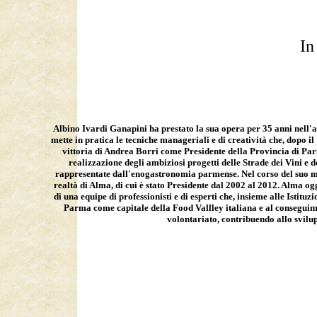
I
Albino Ivardi Ganapini ha prestato la sua opera per 35 anni nell'az
mette in pratica le tecniche manageriali e di creatività che, dopo il
vittoria di Andrea Borri come Presidente della Provincia di Parma
realizzazione degli ambiziosi progetti delle Strade dei Vini e de
rappresentate dall'enogastronomia parmense. Nel corso del suo m
realtà di Alma, di cui è stato Presidente dal 2002 al 2012. Alma o
di una equipe di professionisti e di esperti che, insieme alle Istit
Parma come capitale della Food Vallley italiana e al conseguime
volontariato, contribuendo allo svilu