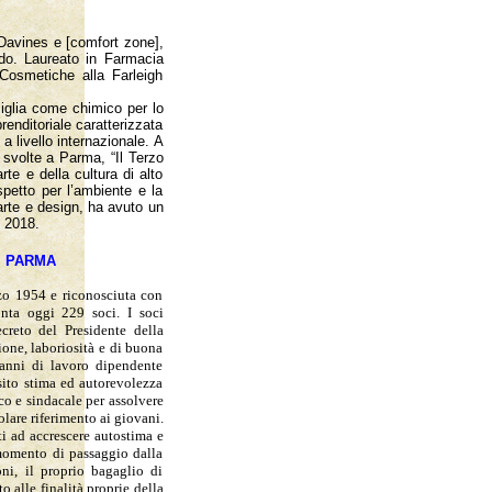
 Davines e [comfort zone],
ondo. Laureato in Farmacia
 Cosmetiche alla Farleigh
miglia come chimico per lo
renditoriale caratterizzata
a livello internazionale. A
 svolte a Parma, “Il Terzo
rte e della cultura di alto
spetto per l’ambiente e la
arte e design, ha avuto un
l 2018.
I PARMA
rzo 1954 e riconosciuta con
nta oggi 229 soci. I soci
creto del Presidente della
zione, laboriosità e di buona
 anni di lavoro dipendente
isito stima ed autorevolezza
co e sindacale per assolvere
lare riferimento ai giovani.
ti ad accrescere autostima e
 momento di passaggio dalla
oni, il proprio bagaglio di
 alle finalità proprie della