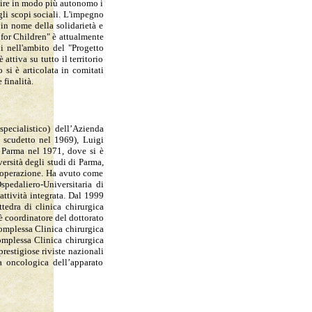
guire in modo più autonomo i
gli scopi sociali. L'impegno
n nome della solidarietà e
p for Children" è attualmente
i nell'ambito del "Progetto
ttiva su tutto il territorio
 si è articolata in comitati
 finalità.
specialistico) dell’Azienda
o scudetto nel 1969), Luigi
i Parma nel 1971, dove si è
versità degli studi di Parma,
i operazione. Ha avuto come
spedaliero-Universitaria di
attività integrata. Dal 1999
ttedra di clinica chirurgica
è coordinatore del dottorato
complessa Clinica chirurgica
complessa Clinica chirurgica
restigiose riviste nazionali
ia oncologica dell’apparato