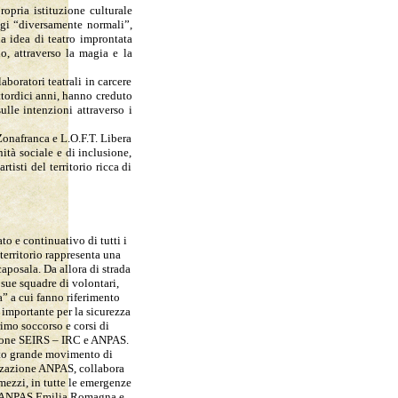
opria istituzione culturale
aggi “diversamente normali”,
na idea di teatro improntata
gio, attraverso la magia e la
aboratori teatrali in carcere
attordici anni, hanno creduto
ulle intenzioni attraverso i
(Zonafranca e L.O.F.T. Libera
ità sociale e di inclusione,
tisti del territorio ricca di
o e continuativo di tutti i
 territorio rappresenta una
aposala. Da allora di strada
 sue squadre di volontari,
a” a cui fanno riferimento
 importante per la sicurezza
rimo soccorso e corsi di
zione SEIRS – IRC e ANPAS.
sto grande movimento di
nizzazione ANPAS, collabora
mezzi, in tutte le emergenze
one ANPAS Emilia Romagna e