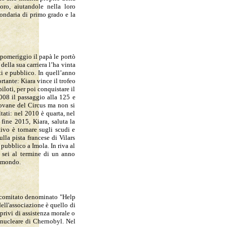
oro, aiutandole nella loro
condaria di primo grado e la
 pomeriggio il papà le portò
ella sua carriera l’ha vinta
ti e pubblico. In quell’anno
rtante: Kiara vince il trofeo
iloti, per poi conquistare il
008 il passaggio alla 125 e
iovane del Circus ma non si
tati: nel 2010 è quarta, nel
fine 2015, Kiara, saluta la
ivo è tornare sugli scudi e
lla pista francese di Vilars
pubblico a Imola. In riva al
 sei al termine di un anno
l mondo.
n comitato denominato "Help
ll'associazione è quello di
 privi di assistenza morale o
o nucleare di Chernobyl. Nel