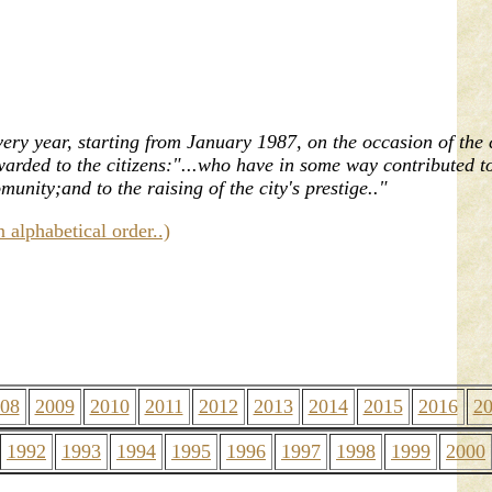
ery year, starting from January 1987, on the occasion of the c
arded to the citizens:"...who have in some way contributed to
munity;and to the raising of the city's prestige.."
n alphabetical order..)
08
2009
2010
2011
2012
2013
2014
2015
2016
2
1992
1993
1994
1995
1996
1997
1998
1999
2000