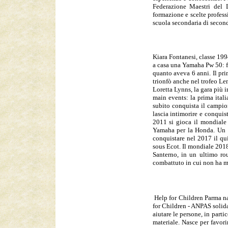
Federazione Maestri del L
formazione e scelte profess
scuola secondaria di secon
Kiara Fontanesi, classe 199
a casa una Yamaha Pw 50: fu
quanto aveva 6 anni. Il pri
trionfò anche nel trofeo Lem
Loretta Lynns, la gara più i
main events: la prima ital
subito conquista il campio
lascia intimorire e conquis
2011 si gioca il mondiale 
Yamaha per la Honda. Un an
conquistare nel 2017 il qui
sous Ecot. Il mondiale 2018
Santerno, in un ultimo ro
combattuto in cui non ha ma
Help for Children Parma na
for Children - ANPAS solid
aiutare le persone, in parti
materiale. Nasce per favori