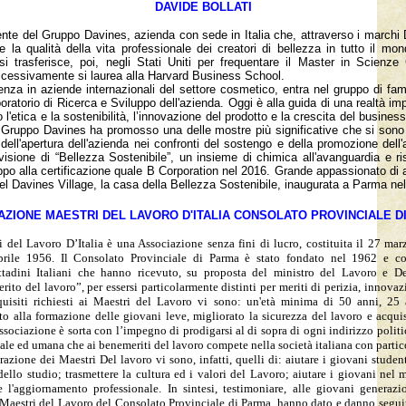
DAVIDE BOLLATI
dente del Gruppo Davines, azienda con sede in Italia che, attraverso i marchi
re la qualità della vita professionale dei creatori di bellezza in tutto il m
 si trasferisce, poi, negli Stati Uniti per frequentare il Master in Scienze
ccessivamente si laurea alla Harvard Business School.
nza in aziende internazionali del settore cosmetico, entra nel gruppo di fa
boratorio di Ricerca e Sviluppo dell'azienda. Oggi è alla guida di una realtà imp
l'etica e la sostenibilità, l’innovazione del prodotto e la crescita del business 
 il Gruppo Davines ha promosso una delle mostre più significative che si sono
ell'apertura dell'azienda nei confronti del sostengo e della promozione dell'a
isione di “Bellezza Sostenibile”, un insieme di chimica all'avanguardia e ri
uppo alla certificazione quale B Corporation nel 2016. Grande appassionato di 
del Davines Village, la casa della Bellezza Sostenibile, inaugurata a Parma ne
ZIONE MAESTRI DEL LAVORO D'ITALIA CONSOLATO PROVINCIALE D
 del Lavoro D’Italia è una Associazione senza fini di lucro, costituita il 27 ma
rile 1956. Il Consolato Provinciale di Parma è stato fondato nel 1962 e co
ttadini Italiani che hanno ricevuto, su proposta del ministro del Lavoro e De
rito del lavoro”, per essersi particolarmente distinti per meriti di perizia, innova
quisiti richiesti ai Maestri del Lavoro vi sono: un'età minima di 50 anni, 25
ito alla formazione delle giovani leve, migliorato la sicurezza del lavoro e acqu
ssociazione è sorta con l’impegno di prodigarsi al di sopra di ogni indirizzo politi
ale ed umana che ai benemeriti del lavoro compete nella società italiana con partico
erazione dei Maestri Del lavoro vi sono, infatti, quelli di: aiutare i giovani studen
ello studio; trasmettere la cultura ed i valori del Lavoro; aiutare i giovani nel
 l'aggiornamento professionale. In sintesi, testimoniare, alle giovani generazi
Maestri del Lavoro del Consolato Provinciale di Parma, hanno dato e danno seguito