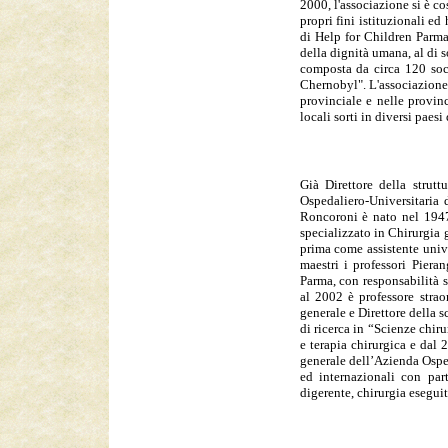
2000, l'associazione si è c
propri fini istituzionali e
di Help for Children Parm
della dignità umana, al di s
composta da circa 120 soci
Chernobyl". L'associazione 
provinciale e nelle provinc
locali sorti in diversi paes
Già Direttore della strutt
Ospedaliero-Universitaria 
Roncoroni è nato nel 1947 
specializzato in Chirurgia g
prima come assistente univ
maestri i professori Piera
Parma, con responsabilità s
al 2002 è professore straor
generale e Direttore della 
di ricerca in “Scienze chir
e terapia chirurgica e dal 
generale dell’Azienda Osped
ed internazionali con part
digerente, chirurgia esegui