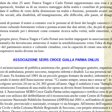
 dura da oltre 25 anni: Franca Tragni e Carlo Ferrari rappresentano una vera e pr
o spettacoli, fondati su di un ironico tratteggio della realtà e costellati di person
dare il soffitto di vetro della distinzione tra realtà e finzione, portando avanti u
he sociali, alla disabilità, all’emarginazione, alle difficoltà, alle paure, al disa
.
tà di portare il teatro a contatto con le persone al di fuori dei luoghi canonici i l
ione culturale fortemente voluta e portata avanti dai due artisti, che, da più di qu
erienza teatrale per i detenuti come costante ricerca sulla verità, sulle emozioni, s
i.
le proprie piece, Franca Tragni e Carlo Ferrari son inoltre impegnati in associazioni 
trali) che favoriscono attraverso il teatro la sensibilizzazione verso l'idea di dign
el patrimonio storico e culturale cittadino, con la capacità di creare una rete di ar
espressive molto diverse tra loro.
ASSOCIAZIONE SEIRS CROCE GIALLA PARMA ONLUS
 un'associazione di pubblica assistenza che, grazie all'impegno gratuito, organizzat
izio di ambulanza, pronto soccorso, trasporto infermi e disabili. La sua presenza sul
 25 anni. Fu fondata nel 1991 da un piccolo gruppo formato da medici, infermieri e c
eguendo il motto dell'Associazione stessa: “Ci siamo sempre, senza ma e senza se”: le
volgono servizio 24 ore su 24, 365 giorni all'anno. Oggi il sodalizio è una “famigli
stituiscono l'ossatura di una realtà che opera su diversi fronti fornendo un supporto
ittà. L'Associazione SEIRS Croce Gialla Parma onlus organizza e certifica corsi di p
are con utilizzo del defibrillatore ed è riconosciuta anche come Centro di Forma
sociazione Nazionale Pubbliche Assistenze (ANPAS) dal 2001 e, nell'ambito di que
ello locale, provinciale e nazionale, ovunque vi sia bisogno. All'interno dell'orga
e Civile e della Colonna Mobile Regionale di Soccorso, con proprie attrezzature e 
ro Paese. Diversi volontari svolgono attività di formatore nel sistema di formazi