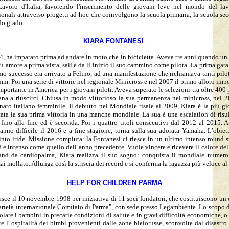
avoro d'Italia, favorendo l'inserimento delle giovani leve nel mondo del lav
ionali attraverso progetti ad hoc che coinvolgono la scuola primaria, la scuola se
do grado.
KIARA FONTANESI
4, ha imparato prima ad andare in moto che in bicicletta. Aveva tre anni quando un
 amore a prima vista, salì e da lì iniziò il suo cammino come pilota. La prima gara d
mo successo era arrivato a Felino, ad una manifestazione che richiamava tanti pilo
m. Poi una serie di vittorie nel regionale Minicross e nel 2007 il primo alloro impo
mportante in America per i giovani piloti. Aveva superato le selezioni tra oltre 400 p
iana a riuscirci. Chiusa in modo vittorioso la sua permanenza nel minicross, nel 2
nato italiano femminile. Il debutto nel Mondiale risale al 2009, Kiara è la più g
tata la sua prima vittoria in una manche mondiale. La sua è una escalation di risul
fino alla fine ed è seconda. Poi i quattro titoli consecutivi dal 2012 al 2015. A 
no difficile il 2016 e a fine stagione, torna sulla sua adorata Yamaha. L’obiett
nto iride. Missione compiuta: la Fontanesi ci riesce in un ultimo intenso round su
 è intenso come quello dell’anno precedente. Vuole vincere e ricevere il calore del 
und da cardiopalma, Kiara realizza il suo sogno: conquista il mondiale numero
i mollato. Allunga così la striscia dei record e si conferma la ragazza più veloce a
HELP FOR CHILDREN PARMA
sce il 10 novembre 1998 per iniziativa di 11 soci fondatori, che costituiscono u
arietà internazionale Comitato di Parma", con sede presso Legambiente. Lo scopo de
colare i bambini in precarie condizioni di salute e in gravi difficoltà economiche, o
re l' ospitalità dei bimbi provenienti dalle zone bielorusse, sconvolte dal disastr