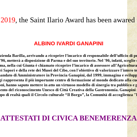
n
2019
, the Saint Ilario Award has been awared 
ALBINO IVARDI GANAPINI
ienda Barilla, arrivando a ricoprire l’incarico di responsabile dell’ufficio di 
 '96, metterà a disposizione di Parma e del suo territorio. Nel '96, infatti, scegl
, nella cui Giunta è chiamato ricoprire l’incarico di assessore all’Agricoltura e 
i Sapori e della rete dei Musei del Cibo, con l'obiettivo di valorizzare l'intero t
andato di Amministratore in Provincia Ganapini, dal 1999, immagina e sviluppa 
ggi rappresenta il più importante centro di formazione al mondo dedicato alla cu
uzioni, hanno saputo mettere in atto un virtuoso modello di sinergia tra pubblico 
nto del riconoscimento Unesco di Città Creativa della Gastronomia. Ganapini si 
ppo di realtà quali il Circolo culturale “Il Borgo”, la Comunità di accoglienza 
ATTESTATI DI CIVICA BENEMERENZA