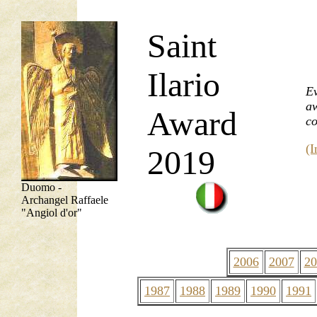
Saint
Ilario
Ev
aw
Award
co
(I
2019
Duomo -
Archangel Raffaele
"Angiol d'or"
2006
2007
20
1987
1988
1989
1990
1991