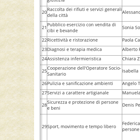
Raccolta dei rifiuti e servizi generali
20
Alessand
della città
Pubblico esercizio con vendita di
21
Sonia So
cibi e bevande
22
Ricettività e ristorazione
Paola Ca
23
Diagnosi e terapia medica
Alberto 
24
Assistenza infermieristica
Chiara Z
Cooperazione dell'Operatore Socio-
25
Isabella
Sanitario
26
Pulizia e sanificazione ambienti
Angelo T
27
Servizi a carattere artigianale
Manuela 
Sicurezza e protezione di persone
28
Denis Pe
e beni
Federica 
29
Sport, movimento e tempo libero
persone 