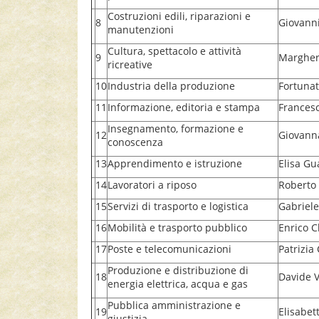
Costruzioni edili, riparazioni e
8
Giovanni
manutenzioni
Cultura, spettacolo e attività
9
Margheri
ricreative
10
Industria della produzione
Fortunat
11
Informazione, editoria e stampa
Francesc
Insegnamento, formazione e
12
Giovanna
conoscenza
13
Apprendimento e istruzione
Elisa Gu
14
Lavoratori a riposo
Roberto 
15
Servizi di trasporto e logistica
Gabriele
16
Mobilità e trasporto pubblico
Enrico Ch
17
Poste e telecomunicazioni
Patrizia 
Produzione e distribuzione di
18
Davide V
energia elettrica, acqua e gas
Pubblica amministrazione e
19
Elisabet
giustizia