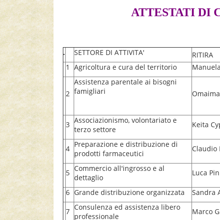
ATTESTATI DI
.
SETTORE DI ATTIVITA'
RITIRA
1
Agricoltura e cura del territorio
Manuela 
Assistenza parentale ai bisogni
famigliari
2
Omaima E
Associazionismo, volontariato e
3
Keita Cy
terzo settore
Preparazione e distribuzione di
4
Claudio 
prodotti farmaceutici
Commercio all'ingrosso e al
5
Luca Pin
dettaglio
6
Grande distribuzione organizzata
Sandra A
Consulenza ed assistenza libero
7
Marco Gu
professionale