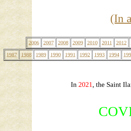
(In 
2006
2007
2008
2009
2010
2011
2012
1987
1988
1989
1990
1991
1992
1993
1994
19
In
2021
, the Saint I
COV