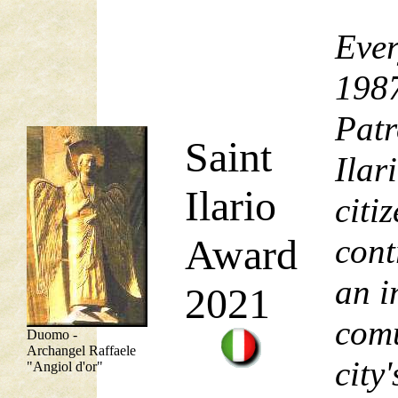
Ever
1987
Patr
Saint
Ilar
Ilario
citi
Award
cont
an i
2021
comu
Duomo -
Archangel Raffaele
city'
"Angiol d'or"