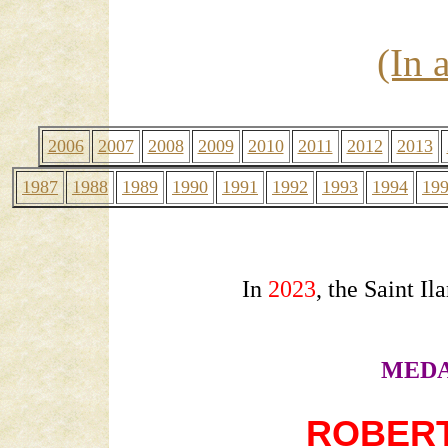
(In 
2006
2007
2008
2009
2010
2011
2012
2013
1987
1988
1989
1990
1991
1992
1993
1994
19
In
2023
, the Saint I
MEDA
ROBER