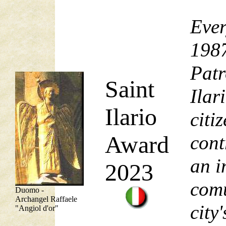
Ever
1987
Patr
Saint
Ilar
Ilario
citi
Award
cont
an i
2023
comu
Duomo -
Archangel Raffaele
city'
"Angiol d'or"